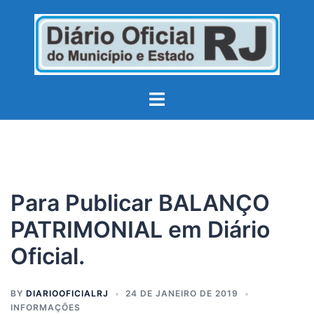
Pular
para
o
conteúdo
Toggle
menu
Para Publicar BALANÇO
PATRIMONIAL em Diário
Oficial.
BY
DIARIOOFICIALRJ
24 DE JANEIRO DE 2019
INFORMAÇÕES